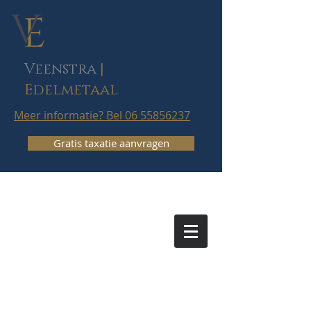
Veenstra
|
Edelmetaal
Meer informatie? Bel 06 55856237
Gratis taxatie aanvragen