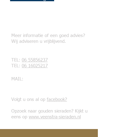
Gratis advies?
Meer informatie of een goed advies?
Wij adviseren u vrijblijvend.
TEL:
06 55856237
TEL:
06 16025217
MAIL:
info@veenstra-edelmetaal.nl
Volgt u ons al op
facebook?
Opzoek naar gouden sieraden? Kijkt u
eens op
www.veenstra-sieraden.nl