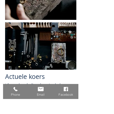
Actuele koers
Hieronder vindt u de actuele koersen
voor goud en zilver.
Phone
Email
Facebook