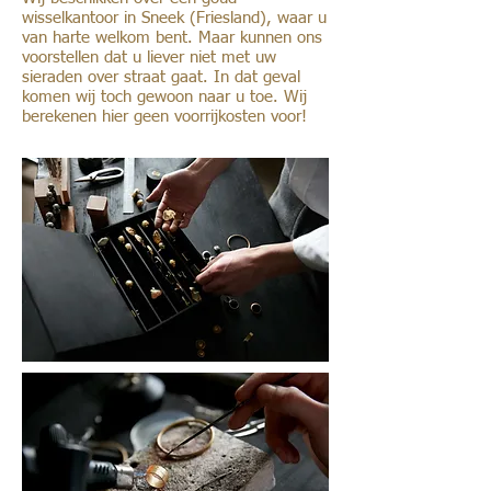
wisselkantoor in Sneek (Friesland), waar u
van harte welkom bent. Maar kunnen ons
voorstellen dat u liever niet met uw
sieraden over straat gaat. In dat geval
komen wij toch gewoon naar u toe.
Wij
berekenen hier geen voorrijkosten voor!