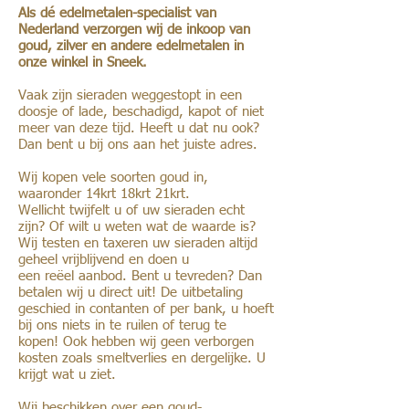
Als dé edelmetalen-specialist van
Nederland verzorgen wij de inkoop van
goud, zilver en andere edelmetalen in
onze winkel in Sneek
.
Vaak zijn sieraden weggestopt in een
doosje of lade, beschadigd, kapot of niet
meer van deze tijd. Heeft u dat nu ook?
Dan bent u bij ons aan het juiste adres.
Wij kopen vele soorten goud in,
waaronder 14krt 18krt 21krt.
Wellicht twijfelt u of uw sieraden echt
zijn? Of wilt u weten wat de waarde is?
Wij testen en taxeren uw sieraden altijd
geheel vrijblijvend en doen u
een
reëel
aanbod. Bent u tevreden? Dan
betalen wij u direct uit! De uitbetaling
geschied in
contanten of per bank, u hoeft
bij ons niets in te ruilen of terug te
kopen!
Ook hebben wij geen verborgen
kosten zoals smeltverlies en dergelijke. U
krijgt wat u ziet.
Wij beschikken over een goud-